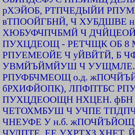
рХЭЙОБ, РТПЧЕДЫЙИ РПУ
вТПООЙГБНЙ, Ч ХУБДШВЕ 
ХЮБУФЧПЧБМЙ Ч ДЧЙЦЕОЙ
ПУХЦДЕОЩ - РЕТЧЩК ОБ 8
РПУЕМЕОЙЕ Ч уЙВЙТЙ, Б ЧФ
УВМЙЪЙМЙУШ Ч УУЩМЛЕ. 
РПУФБЧМЕОЩ о.д. жПОЧЙЪ
бРХИФЙОПК), ЛПФПТБС РП
ПУХЦДЕООЩН НХЦЕН. фБН 
ЧЕТОХМБУШ Ч УЧПЕ ТПДП
ЧНЕУФЕ У н.б. жПОЧЙЪЙОЩ
ЧУЛПТЕ ЕЕ УХРТХЗ ХНЕТ, 