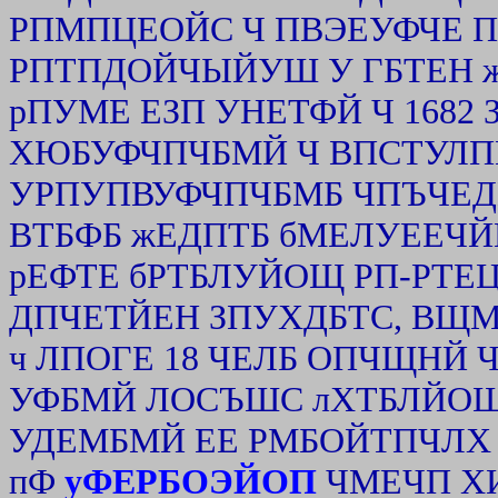
РПМПЦЕОЙС Ч ПВЭЕУФЧЕ 
РПТПДОЙЧЫЙУШ У ГБТЕН 
рПУМЕ ЕЗП УНЕТФЙ Ч 1682
ХЮБУФЧПЧБМЙ Ч ВПСТУЛПК
УРПУПВУФЧПЧБМБ ЧПЪЧЕДЕ
ВТБФБ жЕДПТБ бМЕЛУЕЕЧЙ
рЕФТЕ бРТБЛУЙОЩ РП-РТ
ДПЧЕТЙЕН ЗПУХДБТС, ВЩ
ч ЛПОГЕ 18 ЧЕЛБ ОПЧЩН
УФБМЙ ЛОСЪШС лХТБЛЙОЩ
УДЕМБМЙ ЕЕ РМБОЙТПЧЛХ
пФ
уФЕРБОЭЙОП
ЧМЕЧП ХИ