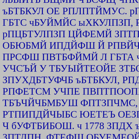
ъБТБКУЛ ОЕ РПЛПТЙМУС. 
ГБТС чБУЙМЙС ыХКУЛПЗП,
рПЦБТУЛПЗП ЦЙФЕМЙ ЗПТП
ОБЮБМЙ ИПДЙФШ Й РПВЙЧ
ПРСФШ ПВТБФЙМЙ Л ГБТА ч
УЧСЪЙ У ТБУЫЙТЕОЙЕ ЗТБ
ЗПУХДБТУФЧБ ъБТБКУЛ, РП
РПФЕТСМ УЧПЕ ПВПТПООП
ТБЪЧЙЧБМБУШ ФПТЗПЧМС,
РТПИПДЙЧЫБС ЮЕТЕЪ ОЕЗ
Ч бУФТБИБОШ. ч 1778 ЗПД
ЗПТДПН, ФТЕФШ ОБУЕМЕО