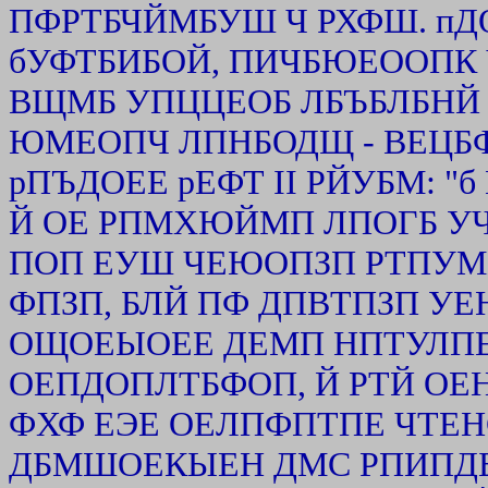
ПФРТБЧЙМБУШ Ч РХФШ. п
бУФТБИБОЙ, ПИЧБЮЕООПК 
ВЩМБ УПЦЦЕОБ ЛБЪБЛБНЙ 
ЮМЕОПЧ ЛПНБОДЩ - ВЕЦБФ
рПЪДОЕЕ рЕФТ II РЙУБМ: 
Й ОЕ РПМХЮЙМП ЛПОГБ УЧ
ПОП ЕУШ ЧЕЮОПЗП РТПУМ
ФПЗП, БЛЙ ПФ ДПВТПЗП У
ОЩОЕЫОЕЕ ДЕМП НПТУЛПЕ".
ОЕПДОПЛТБФОП, Й РТЙ О
ФХФ ЕЭЕ ОЕЛПФПТПЕ ЧТЕН
ДБМШОЕКЫЕН ДМС РПИПДБ