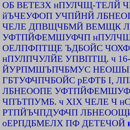
ОБ ВЕТЕЗХ нПУЛЧЩ-ТЕЛЙ 
йЪЧЕУФОП УЧПЙНЙ ЛБНЕОП
ЧЕЛЕ ДПВЩЧБМЙ ВЕМЩК Л
УФТПЙФЕМШУФЧП нПУЛЧЩ.
ОЕЛПФПТЩЕ ЪДБОЙС ЧОХФ
нПУЛПЧУЛЙЕ УПВПТЩ. ч 16
ЙУРПМШЪПЧБМУС НЕОШЫЕ,
ГБТУФЧПЧБОЙС рЕФТБ I, Л
ЛБНЕООПЕ УФТПЙФЕМШУФ
ЧПЪТПУМБ. ч XIX ЧЕЛЕ Ч
РТПЙЪЧПДУФЧП ЛБНЕООЩИ
оЕРПДБМЕЛХ ПФ ДЕТЕЧОЙ