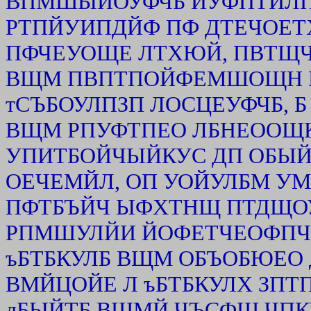
ВПМШЫЙОУФЧБ ЙУФПТЙЛПЧ
РТПЙУИПДЙФ ПФ ДТЕЧОЕТХ
ПФЧЕУОЩЕ ЛТХЮЙ, ПВТЩЧЩ
ВЩМ ПВПТПОЙФЕМШОЩН Р
тСЪБОУЛПЗП ЛОСЦЕУФЧБ, Б 
ВЩМ РПУФТПЕО ЛБНЕООЩ
УПИТБОЙЧЫЙКУС ДП ОБЫЙИ
ОЕЧЕМЙЛ, ОП УОЙУЛБМ УМ
ПФТБЪЙЧ ЫФХТНЩ ПТДЩОУ
РПМШУЛЙИ ЙОФЕТЧЕОФПЧ. 
ъБТБКУЛБ ВЩМ ОБЪОБЮЕО д
ВМЙЦОЙЕ Л ъБТБКУЛХ ЗПТП
лБЫЙТБ ВЩМЙ ЧЪСФЩ ЧПКУ