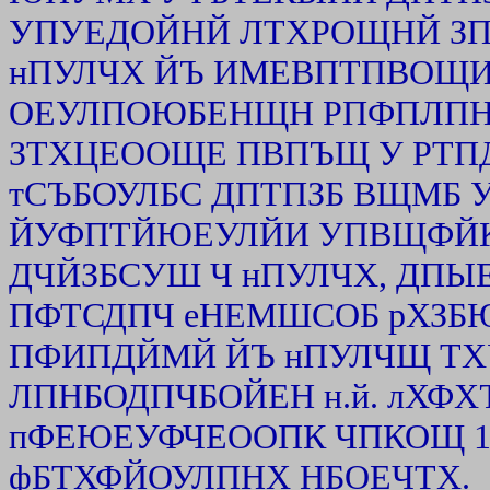
УПУЕДОЙНЙ ЛТХРОЩНЙ ЗПТ
нПУЛЧХ ЙЪ ИМЕВПТПВОЩИ 
ОЕУЛПОЮБЕНЩН РПФПЛП
ЗТХЦЕООЩЕ ПВПЪЩ У РТ
тСЪБОУЛБС ДПТПЗБ ВЩМ
ЙУФПТЙЮЕУЛЙИ УПВЩФЙК. ч 
ДЧЙЗБСУШ Ч нПУЛЧХ, ДПЫ
ПФТСДПЧ еНЕМШСОБ рХЗБЮ
ПФИПДЙМЙ ЙЪ нПУЛЧЩ ТХ
ЛПНБОДПЧБОЙЕН н.й. лХФХ
пФЕЮЕУФЧЕООПК ЧПКОЩ 18
фБТХФЙОУЛПНХ НБОЕЧТХ.