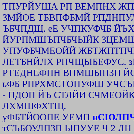
ТПУРЙУША РП ВЕМПНХ ЖПО
ЗМЙОЕ ТБВПФБМЙ РПДНП
ЪБЧПДЩ. еЕ УЧПКУФЧБ ЙЪ
ЙУРПМШЪПЧБЧЫЙК ЗЦЕМШ
УПУФБЧМЕОЙЙ ЖБТЖПТПЧЩ
ЛЕТБНЙЛХ РПЧЩЫБЕФУС. 
РТЕДНЕФПН ВПМШЫПЗП Й
ьФБ РПРХМСТОПУФШ УЧСЪБ
- ПДОП ЙЪ СТЛЙИ СЧМЕО
ЛХМШФХТЩ.
уФБТЙООПЕ УЕМП
нСЮЛП
тСЪБОУЛПЗП ЫПУУЕ Ч 2 ЛН