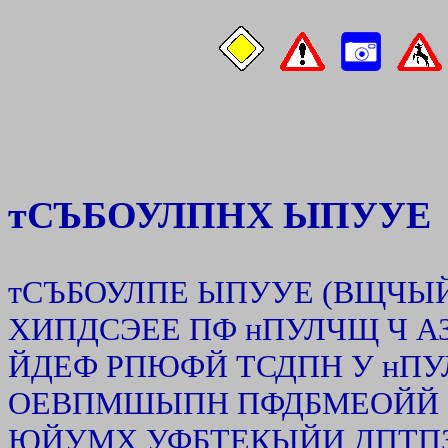
р
тСЪБОУЛПНХ ЫПУУЕ
тСЪБОУЛПЕ ЫПУУЕ (ВЩЧЫЙ
ХИПДСЭЕЕ ПФ нПУЛЧЩ Ч 
ЙДЕФ РПЮФЙ ТСДПН У нПУ
ОЕВПМШЫПН ПФДБМЕОЙЙ П
ЮЙУМХ УФБТЕКЫЙИ ДПТПЗ