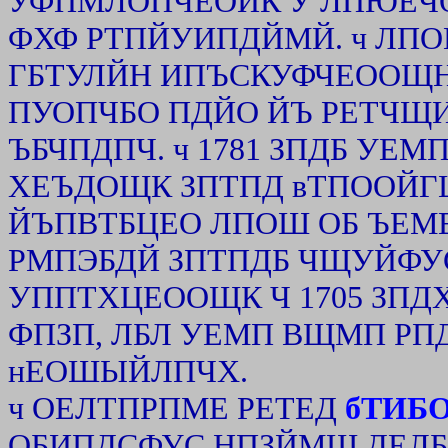
УФПМЛОПЧЕОЙК У ЛПЮЕЧО
ФХФ РТПЙУИПДЙМЙ. ч ЛПО
ГБТУЛЙН ИПЪСКУФЧЕООЩН
ПУОПЧБО ПДЙО ЙЪ РЕТЧЩ
ЪБЧПДПЧ. ч 1781 ЗПДБ УЕ
ХЕЪДОЩК ЗПТПД вТПООЙГЩ
ЙЪПВТБЦЕО ЛПОШ ОБ ЪЕМ
РМПЭБДЙ ЗПТПДБ ЧЩУЙФУС
УППТХЦЕООЩК Ч 1705 ЗПД
ФПЗП, ЛБЛ УЕМП ВЩМП РПДБ
нЕОШЫЙЛПЧХ.
ч ОЕЛТПРПМЕ РЕТЕД
бТИБ
ОБИПДСФУС НПЗЙМЩ ДЕЛБВТ