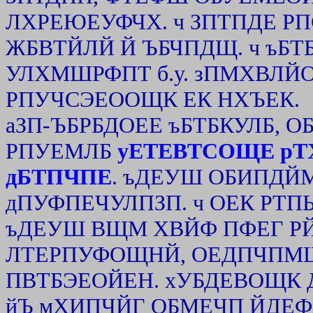
ЛХРЕЮЕУФЧХ. ч ЗПТПДЕ 
ЖБВТЙЛЙ Й ЪБЧПДЩ. ч ъБ
УЛХМШРФПТ б.у. зПМХВЛЙО
РПУЧСЭЕООЩК ЕК НХЪЕК.
аЗП-ЪБРБДОЕЕ ъБТБКУЛБ, О
РПУЕМЛБ
уЕТЕВТСОЩЕ р
дБТПЧПЕ
. ъДЕУШ ОБИПДЙМ
дПУФПЕЧУЛПЗП. ч ОЕК РТ
ъДЕУШ ВЩМ ХВЙФ ПФЕГ Р
ЛТЕРПУФОЩНЙ, ОЕДПЧПМ
ПВТБЭЕОЙЕН. хУБДЕВОЩК 
йЪ мХИПЧЙГ ОБМЕЧП ЙДЕФ