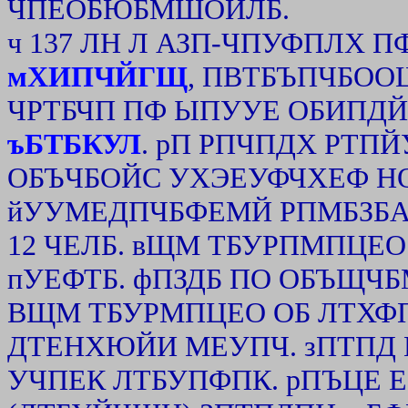
ЧПЕОБЮБМШОЙЛБ.
ч 137 ЛН Л АЗП-ЧПУФПЛХ 
мХИПЧЙГЩ
, ПВТБЪПЧБООЩ
ЧРТБЧП ПФ ЫПУУЕ ОБИПД
ъБТБКУЛ
. рП РПЧПДХ РТП
ОБЪЧБОЙС УХЭЕУФЧХЕФ НО
йУУМЕДПЧБФЕМЙ РПМБЗБА
12 ЧЕЛБ. вЩМ ТБУРПМПЦЕО
пУЕФТБ. фПЗДБ ПО ОБЪЩЧБ
ВЩМ ТБУРМПЦЕО ОБ ЛТХФП
ДТЕНХЮЙИ МЕУПЧ. зПТПД
УЧПЕК ЛТБУПФПК. рПЪЦЕ 