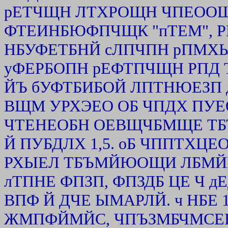
рЕТЧЩН ЛТХРОЩН ЧПЕОО
ФТЕИНБЮФПЧЩК "пТЕМ", 
НБУФЕТБНЙ сЛПЧПН рПМ
уФЕРБОПН рЕФТПЧЩН РПД
ЙЪ бУФТБИБОЙ ЛПТНЮЕЗП 
ВЩМ УРХЭЕО ОБ ЧПДХ ПУЕО
ЧТЕНЕОБН ОЕВЩЧБМЩЕ ТБЪ
Й ПУБДЛХ 1,5. оБ ЧППТХЦ
РХЫЕЛ ТБЪМЙЮОЩИ ЛБМЙ
лТПНЕ ФПЗП, ФПЗДБ ЦЕ Ч 
ВПФ Й ДЧЕ ЫМАРЛЙ. ч НБЕ
ЖМПФЙМЙС, ЧПЪЗМБЧМСЕН