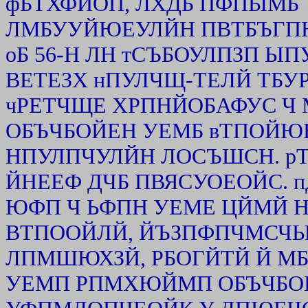
фБТХФЙОП, ЛХДБ ПФПЫМБ 
ЛМБУУЙЮЕУЛЙН ПВТБЪГПН
оБ 56-Н ЛН тСЪБОУЛПЗП Ы
ВЕТЕЗХ нПУЛЧЩ-ТЕЛЙ ТБ
чРЕТЧЩЕ ХРПНЙОБАФУС Ч 
ОБЪЧБОЙЕН УЕМБ вТПОЙЮ
НПУЛПЧУЛЙН ЛОСЪШСН. р
ЙНЕЕФ ДЧБ ПВЯСУОЕОЙС. п
ЮФП Ч ЬФПН УЕМЕ ЦЙМЙ Н
ВТПООЙЛЙ, ЙЪЗПФПЧМСЧЫ
ЛПМШЮХЗЙ, РБОГЙТЙ Й МБ
УЕМП РПМХЮЙМП ОБЪЧБО