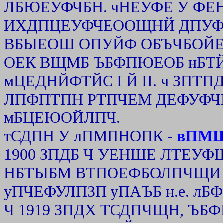
ЛБЮЕУФЧБН. чНЕУФЕ У Ф
ИХДПЦЕУФЧЕООЩНЙ ДПУФП
ВБЫЕОШ ОПУЙФ ОБЪЧБОЙЕ 
ОЕК ВЩМБ ЪБФПЮЕОБ нБТЙ
мЦЕДНЙФТЙС I Й II. ч ЗПТ
ЛПФПТПН РТПЧЕМ ДЕФУФЧП
мБЦЕЮОЙЛПЧ.
тСДПН У лПМПНОПК -
вПМШ
1900 ЗПДБ Ч УЕНШЕ ЛТЕУ
НБТЫБМ ВТПОЕФБОЛПЧЩИ 
уПЧЕФУЛПЗП уПАЪБ н.е. л
Ч 1919 ЗПДХ ТСДПЧЩН, ЪБ