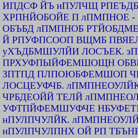
ИПДСФ ЙЪ нПУЛЧЩ РПЕЪДБ
ХРПНЙОБОЙЕ П лПМПНОЕ - 
ОБЪБД лПМПНОБ РТЙОБДМ
Й РПУФПСООП ВЩМБ ПВЯЕ
уХЪДБМШУЛЙИ ЛОСЪЕК. з
ПРХУФПЫЙФЕМШОЩН ОБВЕЗ
ЗПТПД ПЛПОЮБФЕМШОП ЧП
ЛОСЦЕУФЧБ. лПМПНЕОУЛЙ
ЧРБДЕОЙЙ ТЕЛЙ лПМПНЕОЛЙ
УФТПЙФЕМШУФЧЕ НБУФЕТБ
нПУЛПЧУЛЙК. лПМПНЕОУЛ
нПУЛПЧУЛПНХ ОЙ РП ТБЪН