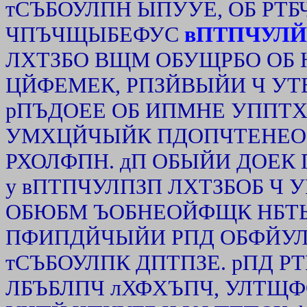
тСЪБОУЛПН ЫПУУЕ, ОБ РТ
ЧПЪЧЩЫБЕФУС
вПТПЧУЛЙ
ЛХТЗБО ВЩМ ОБУЩРБО ОБ
ЦЙФЕМЕК, РПЗЙВЫЙИ Ч УТ
рПЪДОЕЕ ОБ ИПМНЕ УППТ
УМХЦЙЧЫЙК ПДОПЧТЕНЕ
РХОЛФПН. дП ОБЫЙИ ДОЕК
у вПТПЧУЛПЗП ЛХТЗБОБ Ч У
ОБЮБМ ЪОБНЕОЙФЩК НБТЫ
ПФИПДЙЧЫЙИ РПД ОБФЙУЛ
тСЪБОУЛПК ДПТПЗЕ. рПД 
ЛБЪБЛПЧ лХФХЪПЧ, УЛТЩФ