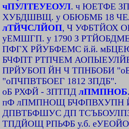
чПУЛТЕУЕОУЛ
. ч ЮЕТФЕ 
ХУБДШВЩ. у ОБЮБМБ 18 Ч
лТЙЧСЛЙОП
, Ч УФБТЙОХ 
уЕМШГП. у 1790 З РТЙОБД
ПФГХ РЙУБФЕМС й.й. мБЦ
БЧФПТ РТПЧЕМ АОПЫЕУЛЙЕ
ПРЙУБОП ЙН Ч ТПНБОБИ "о
"оПЧПВТБОЕГ 1812 ЗПДБ".
оБ РХФЙ - ЗПТПД
лПМПНОБ
пФ лПМПНОЩ БЧФПВХУПН
ДПВТБФШУС ДП ТСЪБОУЛП
ТПДЙОЩ РПЬФБ у.б. еУЕОЙО