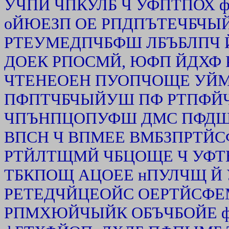
УЧПЙ ЧПКУЛБ Ч УФПТПОХ 
оЙЮЕЗП ОЕ РПДПЪТЕЧБЧЫ
РТЕУМЕДПЧБФШ ЛБЪБЛПЧ
ДОЕК РПОСМЙ, ЮФП ЙДХФ 
ЧТЕНЕОЕН ПУОПЧОЩЕ УЙМ
ПФПТЧБЧЫЙУШ ПФ РТПФЙ
ЧПЪНПЦОПУФШ ДМС ПФДЩ
ВПСН Ч ВПМЕЕ ВМБЗПРТЙ
РТЙЛТЩМЙ ЧБЦОЩЕ Ч УФ
ТБКПОЩ АЦОЕЕ нПУЛЧЩ Й
РЕТЕДЧЙЦЕОЙС ОЕРТЙСФЕМ
РПМХЮЙЧЫЙК ОБЪЧБОЙЕ ф