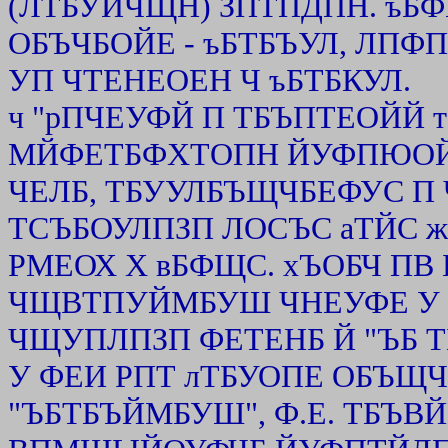
(ЛТБУЙЧЩН) ЗПТПДПН. ъБ
ОБЪЧБОЙЕ - ъБТБЪУЛ, Л
УП ЧТЕНЕОЕН Ч ъБТБКУЛ.
ч "рПЧЕУФЙ П ТБЪПТЕОЙЙ 
МЙФЕТБФХТОПН ЙУФПЮОЙЛ
ЧЕЛБ, ТБУУЛБЪЩЧБЕФУС П
ТСЪБОУЛПЗП ЛОСЪС аТЙС 
РМЕОХ Х вБФЩС. хЪОБЧ ПВ
ЧЩВТПУЙМБУШ ЧНЕУФЕ У
ЧЩУПЛПЗП ФЕТЕНБ Й "ЪБ Т
У ФЕИ РПТ лТБУОПЕ ОБЪЩ
"ЪБТБЪЙМБУШ", Ф.Е. ТБЪВ