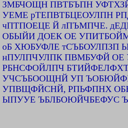
ЗМБЧОЩН ПВТБЪПН УФТХЗ
УЕМЕ рТЕПВТБЦЕОУЛПН РПД
чПТПОЕЦЕ Й лПЪМПЧЕ. дЕ
ОБЫЙИ ДОЕК ОЕ УПИТБОЙ
оБ ХЮБУФЛЕ тСЪБОУЛПЗП 
нПУЛПЧУЛПК ПВМБУФЙ О
РБНСФОЙЛПЧ БТИЙФЕЛФХТЩ
УЧСЪБООЩНЙ УП ЪОБЮЙ
УПВЩФЙСНЙ, РПЬФПНХ ОБ
ЫПУУЕ ЪБЛБОЮЙЧБЕФУС 