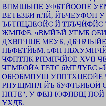
ВПМШЫПЕ УФБТЙООПЕ УЕМ
ВЕТЕЗБИ пЛЙ, ЙЪЧЕУФОП У
ЪБТПЦДЕОЙС Й ТБЪЧЙФЙС
ЖМПФБ. чВМЙЪЙ УЕМБ О
ДХВПЧЩЕ МЕУБ, ДБЧБЧЫ
НБФЕТЙБМ. ьФП ПВХУМПЧ
ЧФПТПК РПМПЧЙОЕ XVII ЧЕ
ЧЕМЕОЙА ГБТС бМЕЛУЕС 
ОБЮБМПУШ УППТХЦЕОЙЕ 
РПУЩМПЛ ЙЪ бУФТБИБОЙ О
НПТЕ", У ФЕН ЮФПВЩ ПОЙ
УХДБ.