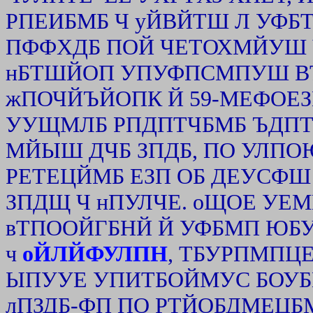
РПЕИБМБ Ч уЙВЙТШ Л УФБТ
ПФФХДБ ПОЙ ЧЕТОХМЙУШ ЧН
нБТШЙОП УПУФПСМПУШ В
жПОЧЙЪЙОПК Й 59-МЕФОЕЗ
УУЩМЛБ РПДПТЧБМБ ЪДПТП
МЙЫШ ДЧБ ЗПДБ, ПО УЛПО
РЕТЕЦЙМБ ЕЗП ОБ ДЕУСФШ
ЗПДЩ Ч нПУЛЧЕ. оЩОЕ У
вТПООЙГБНЙ Й УФБМП ЮБ
ч
оЙЛЙФУЛПН
, ТБУРПМПЦЕ
ЫПУУЕ УПИТБОЙМУС БОУБ
лПЗДБ-ФП ПО РТЙОБДМЕЦБ